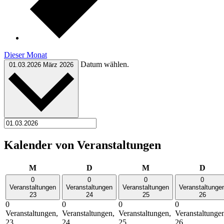
Dieser Monat
Datum wählen.
01.03.2026
März 2026
Kalender von Veranstaltungen
Montag
Dienstag
Mittwoch
Donn
M
D
M
D
0
0
0
0
Veranstaltungen
Veranstaltungen
Veranstaltungen
Veranstaltunge
23
24
25
26
0
0
0
0
Veranstaltungen,
Veranstaltungen,
Veranstaltungen,
Veranstaltunge
23
24
25
26